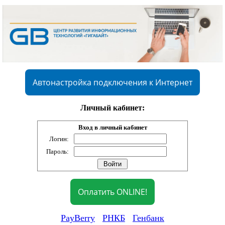
Автонастройка подключения к Интернет
Личный кабинет:
Вход в личный кабинет
Логин:
Пароль:
Оплатить ONLINE!
PayBerry
РНКБ
Генбанк